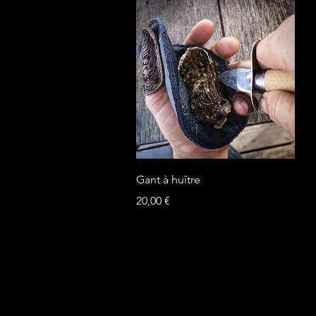
Aperçu rapide
Gant à huître
Prix
20,00 €
Hors TVA